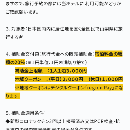
ますので、旅行予約の際には当ホテルに 利用可能かどうか
ご確認願います。
３．対象者：日本国内内に居住地を置く全国民で山梨県に旅
行する者
４．補助金交付額：旅行代金への販売補助金：
宿泊料金の総
額の20%
（※1円単位、1円未満切り捨て）
補助金上限額 ：１人１泊３，０００円
地域クーポン ：（平日）２，０００円 （休日）１，０００円
※地域クーポンはデジタルクーポン「region Pay」にな
ります。
５．補助金適用条件：
◆新型コロナワクチン3回以上接種済み又はPCR検査・抗
原検査の検査結果通知書の提示が条件です。