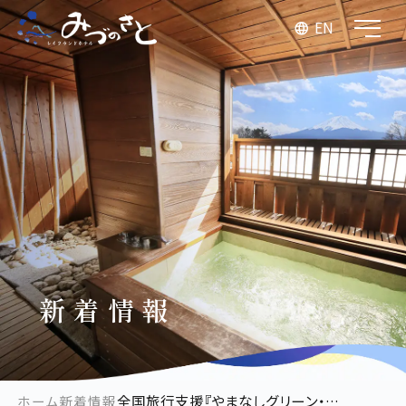
EN
新着情報
全国旅行支援『やまなしグリーン・ゾーン旅割』は６月３０日まで
ホーム
新着情報